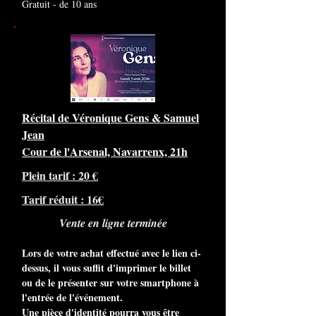
Gratuit - de 10 ans
Récital de Véronique Gens & Samuel
Jean
Cour de l'Arsenal, Navarrenx, 21h
Plein tarif : 20 €
Tarif réduit : 16€
Vente en ligne terminée
Lors de votre achat effectué avec le lien ci-
dessus, il vous suffit d'imprimer le billet
ou de le présenter sur votre smartphone à
l'entrée de l'événement.
Une pièce d'identité pourra vous être