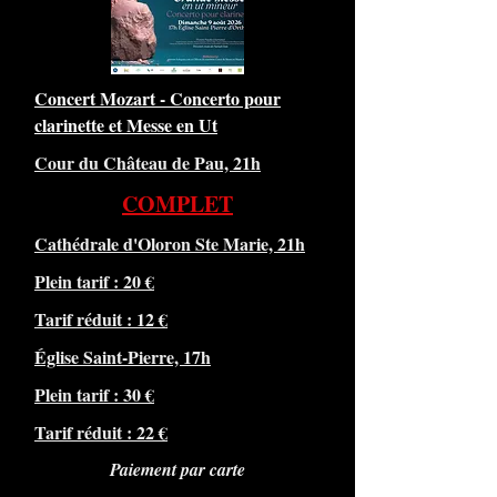
Concert Mozart - Concerto pour
clarinette et Messe en Ut
Cour du Château de Pau, 21h
COMPLET
Cathédrale d'Oloron Ste Marie, 21h
Plein tarif : 20 €
Tarif réduit : 12 €
Église Saint-Pierre, 17h
Plein tarif : 30 €
Tarif réduit : 22 €
Paiement par carte