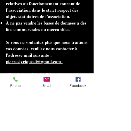
relatives au fonctionnement courant de
l’association, dans le strict respect des
objets statutaires de l’association.
À ne pas vendre les bases de données à des
fins commerciales ou mercantiles.
Si vous ne souhaitez plus que nous traitions
vos données, veuillez nous contacter à
l'adresse mail suivante :
pierreslyriquesli@gmail.com
Mises à jour de la politique de
confidentialité
Phone
Email
Facebook
Nous nous réservons le droit de modifier
cette politique de confidentialité à tout
moment, aussi nous vous invitons à la
consulter fréquemment. Les modifications
et les clarifications prendront effet dès leur
publication sur le site web. Si nous